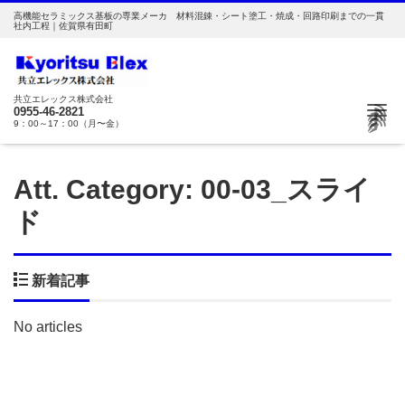
高機能セラミックス基板の専業メーカ 材料混錬・シート塗工・焼成・回路印刷までの一貫
社内工程｜佐賀県有田町
共立エレックス株式会社
Me
0955-46-2821
9：00～17：00（月〜金）
Att. Category:
00-03_スライ
ド
新着記事
No articles