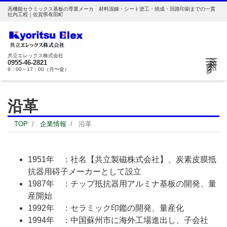
高機能セラミックス基板の専業メーカ 材料混錬・シート塗工・焼成・回路印刷までの一貫
社内工程｜佐賀県有田町
共立エレックス株式会社
Me
0955-46-2821
9：00～17：00（月〜金）
沿革
TOP
企業情報
沿革
1951年 ：社名【共立製磁株式会社】、炭素皮膜抵
抗器用碍子メーカーとして設立
1987年 ：チップ抵抗器用アルミナ基板の開発、量
産開始
1992年 ：セラミック印鑑の開発、量産化
1994年 ：中国蘇州市に海外工場進出し、子会社